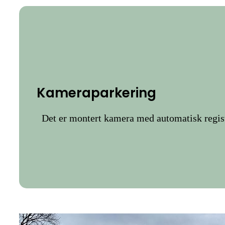
Kameraparkering
Det er montert kamera med automatisk registr