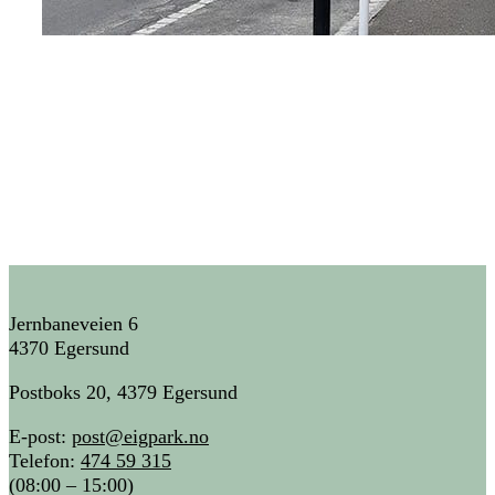
Jernbaneveien 6
4370 Egersund
Postboks 20, 4379 Egersund
E-post:
post@eigpark.no
Telefon:
474 59 315
(08:00 – 15:00)