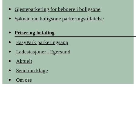
Gjesteparkering for beboere i boligsone
Søknad om boligsone parkeringstillatelse
Priser og betaling
EasyPark parkeringsapp
Ladestasjoner i Egersund
Aktuelt
Send inn klage
Om oss